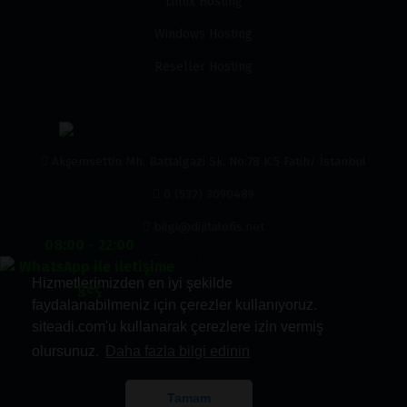
Linux Hosting
Windows Hosting
Reseller Hosting
Akşemsettin Mh. Battalgazi Sk. No:78 K:5 Fatih/ İstanbul
0 (532) 3090489
bilgi@dijitalofis.net
08:00 - 22:00
0 (532) 3090489
Hizmetlerimizden en iyi şekilde
faydalanabilmeniz için çerezler kullanıyoruz.
siteadi.com'u kullanarak çerezlere izin vermiş
olursunuz.
Daha fazla bilgi edinin
Kabul Ettiğimiz Ödemeler
Tamam