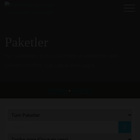
Paketler
Her sektörden, birbirinden özel ve ekonomik web
paketlerimizden, size uygun olanı seçin.
Anasayfa
Yazılımlar
●