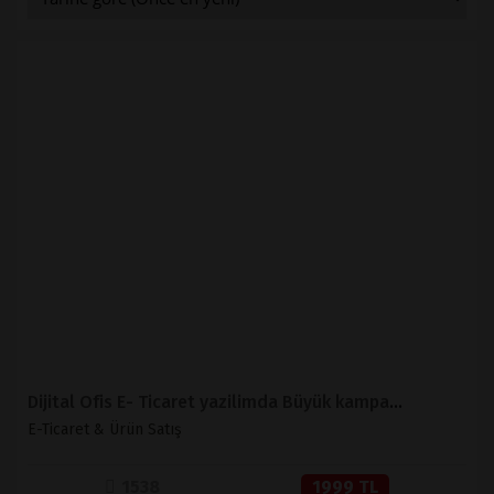
İNCELE
SATIN AL
Dijital Ofis E- Ticaret yazilimda Büyük kampanya 1999 TLn
E-Ticaret & Ürün Satış
1538
1999 TL