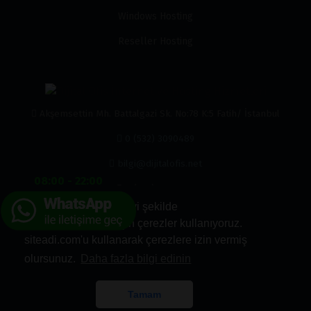
Windows Hosting
Reseller Hosting
Akşemsettin Mh. Battalgazi Sk. No:78 K:5 Fatih/ İstanbul
0 (532) 3090489
bilgi@dijitalofis.net
08:00 - 22:00
0 (532) 3090489
Hizmetlerimizden en iyi şekilde
faydalanabilmeniz için çerezler kullanıyoruz.
siteadi.com'u kullanarak çerezlere izin vermiş
olursunuz.
Daha fazla bilgi edinin
Kabul Ettiğimiz Ödemeler
Tamam