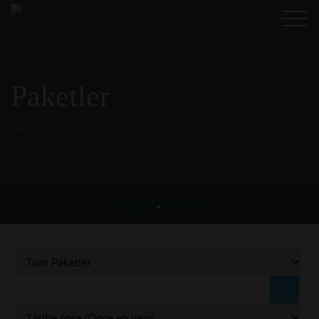
Paketler
Her sektörden, birbirinden özel ve ekonomik web
paketlerimizden, size uygun olanı seçin.
Anasayfa
Yazılımlar
●