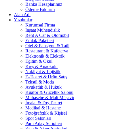
Banka Hesaplarımız
Ödeme Bildirim
Alan Adı
Yazılımlar
Kurumsal Firma
İnşaat Mühendislik
Rent A Car & Otomobil
Emlak Paketleri
Otel & Pansiyon & Tatil
Restaurant & Kafeterya
Elektronik & Elektrik
Eğitim & Okul
Kreş & Anaokulu
Nakliyat & Lojistik
E-Ticaret & Ürün Satış
Tekstil & Moda
Avukatlık & Hukuk
Kuaför & Güzellik Salonu
Muhasebe & Mali Müşavir
İmalat & Dış Ticaret
Medikal & Hastane
Fotoğrafçılık & Kişisel
Spor Salonları
Parti Aday Scriptleri
Web & Ajans Scriptleri