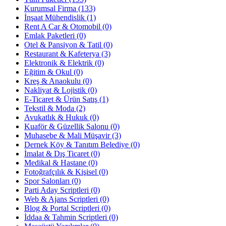
Kurumsal Firma (133)
İnşaat Mühendislik (1)
Rent A Car & Otomobil (0)
Emlak Paketleri (0)
Otel & Pansiyon & Tatil (0)
Restaurant & Kafeterya (3)
Elektronik & Elektrik (0)
Eğitim & Okul (0)
Kreş & Anaokulu (0)
Nakliyat & Lojistik (0)
E-Ticaret & Ürün Satış (1)
Tekstil & Moda (2)
Avukatlık & Hukuk (0)
Kuaför & Güzellik Salonu (0)
Muhasebe & Mali Müşavir (3)
Dernek Köy & Tanıtım Belediye (0)
İmalat & Dış Ticaret (0)
Medikal & Hastane (0)
Fotoğrafçılık & Kişisel (0)
Spor Salonları (0)
Parti Aday Scriptleri (0)
Web & Ajans Scriptleri (0)
Blog & Portal Scriptleri (0)
İddaa & Tahmin Scriptleri (0)