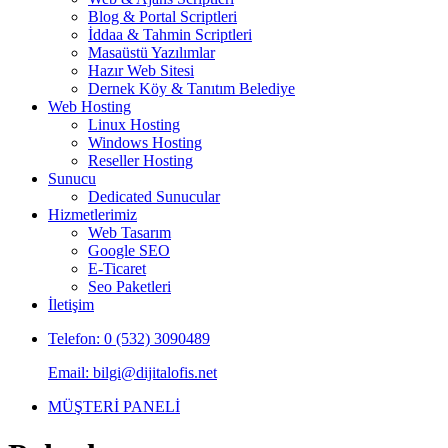
Blog & Portal Scriptleri
İddaa & Tahmin Scriptleri
Masaüstü Yazılımlar
Hazır Web Sitesi
Dernek Köy & Tanıtım Belediye
Web Hosting
Linux Hosting
Windows Hosting
Reseller Hosting
Sunucu
Dedicated Sunucular
Hizmetlerimiz
Web Tasarım
Google SEO
E-Ticaret
Seo Paketleri
İletişim
Telefon: 0 (532) 3090489
Email: bilgi@dijitalofis.net
MÜŞTERİ PANELİ