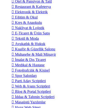
Otel & Pansiyon & Tatil
Restaurant & Kafeterya
Elektronik & Elektrik
Eğitim & Okul
Kreş & Anaokulu
Nakliyat & Lojistik
E-Ticaret & Ürün Satış
Tekstil & Moda
Avukatlık & Hukuk
Kuaför & Güzellik Salonu
Muhasebe & Mali Müşavir
İmalat & Dış Ticaret
Medikal & Hastane
Fotoğrafçılık & Kişisel
Spor Salonları
Parti Aday Scriptleri
Web & Ajans Scriptleri
Blog & Portal Scriptleri
İddaa & Tahmin Scriptleri
Masaüstü Yazılımlar
Hazır Web Sitesi