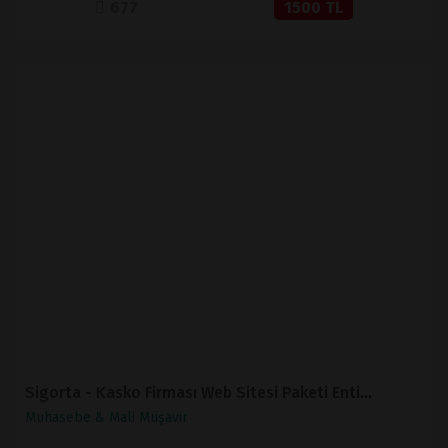
677
1500 TL
İNCELE
SATIN AL
Sigorta - Kasko Firması Web Sitesi Paketi Entity
Muhasebe & Mali Müşavir