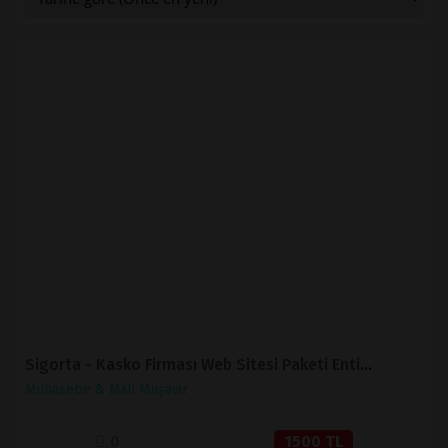
İNCELE
SATIN AL
Sigorta - Kasko Firması Web Sitesi Paketi Entity
Muhasebe & Mali Müşavir
0
1500 TL