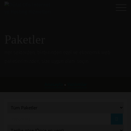
Paketler
Her sektörden, birbirinden özel ve ekonomik web
paketlerimizden, size uygun olanı seçin.
Anasayfa
Yazılımlar
●