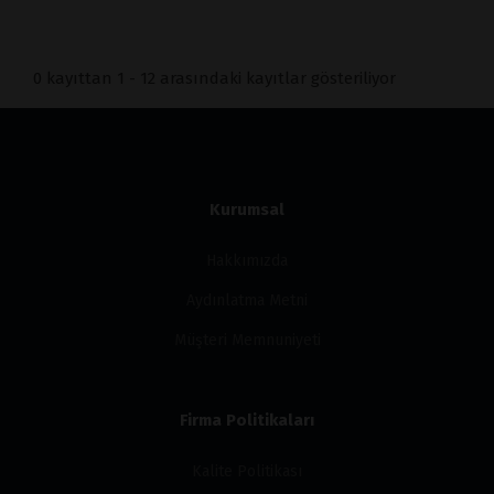
0 kayıttan 1 - 12 arasındaki kayıtlar gösteriliyor
Kurumsal
Hakkımızda
Aydınlatma Metni
Müşteri Memnuniyeti
Firma Politikaları
Kalite Politikası