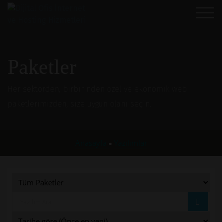
Paketler
Her sektörden, birbirinden özel ve ekonomik web
paketlerimizden, size uygun olanı seçin.
Anasayfa
Yazılımlar
●