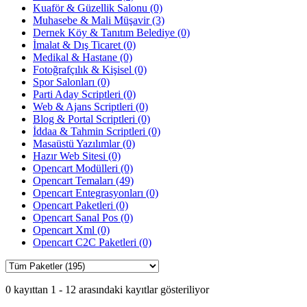
Kuaför & Güzellik Salonu (0)
Muhasebe & Mali Müşavir (3)
Dernek Köy & Tanıtım Belediye (0)
İmalat & Dış Ticaret (0)
Medikal & Hastane (0)
Fotoğrafçılık & Kişisel (0)
Spor Salonları (0)
Parti Aday Scriptleri (0)
Web & Ajans Scriptleri (0)
Blog & Portal Scriptleri (0)
İddaa & Tahmin Scriptleri (0)
Masaüstü Yazılımlar (0)
Hazır Web Sitesi (0)
Opencart Modülleri (0)
Opencart Temaları (49)
Opencart Entegrasyonları (0)
Opencart Paketleri (0)
Opencart Sanal Pos (0)
Opencart Xml (0)
Opencart C2C Paketleri (0)
0 kayıttan 1 - 12 arasındaki kayıtlar gösteriliyor