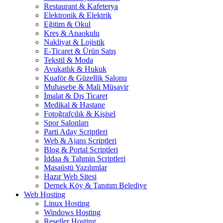
Restaurant & Kafeterya
Elektronik & Elektrik
Eğitim & Okul
Kreş & Anaokulu
Nakliyat & Lojistik
E-Ticaret & Ürün Satış
Tekstil & Moda
Avukatlık & Hukuk
Kuaför & Güzellik Salonu
Muhasebe & Mali Müşavir
İmalat & Dış Ticaret
Medikal & Hastane
Fotoğrafçılık & Kişisel
Spor Salonları
Parti Aday Scriptleri
Web & Ajans Scriptleri
Blog & Portal Scriptleri
İddaa & Tahmin Scriptleri
Masaüstü Yazılımlar
Hazır Web Sitesi
Dernek Köy & Tanıtım Belediye
Web Hosting
Linux Hosting
Windows Hosting
Reseller Hosting