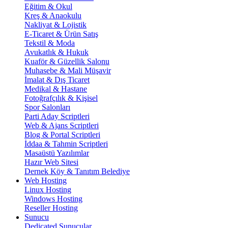
Eğitim & Okul
Kreş & Anaokulu
Nakliyat & Lojistik
E-Ticaret & Ürün Satış
Tekstil & Moda
Avukatlık & Hukuk
Kuaför & Güzellik Salonu
Muhasebe & Mali Müşavir
İmalat & Dış Ticaret
Medikal & Hastane
Fotoğrafçılık & Kişisel
Spor Salonları
Parti Aday Scriptleri
Web & Ajans Scriptleri
Blog & Portal Scriptleri
İddaa & Tahmin Scriptleri
Masaüstü Yazılımlar
Hazır Web Sitesi
Dernek Köy & Tanıtım Belediye
Web Hosting
Linux Hosting
Windows Hosting
Reseller Hosting
Sunucu
Dedicated Sunucular