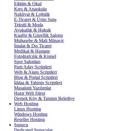
Eğitim & Okul
Kreş & Anaokulu
Nakliyat & Lojistik
E-Ticaret & Ürün Satış
Tekstil & Moda
Avukatlık & Hukuk
Kuaför & Güzellik Salonu
Muhasebe & Mali Müşavir
İmalat & Dış Ticaret
Medikal & Hastane
Fotoğrafçılık & Kişisel
Spor Salonları
Parti Aday Scriptleri
Web & Ajans Scriptleri
Blog & Portal Scriptleri
İddaa & Tahmin Scriptleri
Masaüstü Yazılımlar
Hazır Web Sitesi
Dernek Köy & Tanıtım Belediye
Web Hosting
Linux Hosting
Windows Hosting
Reseller Hosting
Sunucu
Dedicated Sunucular