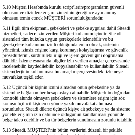
5.10 Müşteri Hesabında kurulu script’lerin/programların güvenli
olmasını ve dizinlere erişim izinlerinin gereğince ayarlanmış
olmasını temin etmek MÜŞTERİ sorumluluğundadır.
5.11 İlgili tüm ekipmanı, şebekeleri ve şebeke aygıtları dahil Siteadi
hizmetleri, sadece izin verilen Müşteri kullanımı içindir. Siteadi
sistemleri tüm hukuka uygun gerekçelerle izlenebilir ve bu
gerekçelere kullanımın izinli olduğunda emin olmak, sistemin
yönetimi, izinsiz erişime karşı korumayı kolaylaştırma ve güvenlik
prosedürlerini, sürdürülebilirliği ve işlem güvenliğini doğrulama
dâhildir. İzleme esnasında bilgiler izin verilen amaçlar çerçevesinde
incelenebilir, kaydedilebilir, kopyalanabilir ve kullanılabilir. Siteadi
sistem(ler)inin kullanılması bu amaçlar çerçevesindeki izlemeye
muvafakat teşkil eder.
5.12 Üçüncü bir kişinin iznini almadan onun şebekesine ya da
sistemine bağlanan her hesap askıya alınabilir. Müşterinin doğrudan
kontrolü altında olmayan şebekelere ve sistemlere erişim için söz
konusu üçüncü kişiden o yönde yazılı muvafakat alınması
zorunludur. Siteadi dilerse üçüncü kişiye ait şebekeye ya da sisteme
yönelik erişimin izin dahilinde olduğunun kanıtlanması yönünde
belge talep edebilir ve bu tür belgelerin sunulmasını zorunlu tutabilir.
5.13 Siteadi, MÜŞTERİ’nin bütün verilerini düzenli bir şekilde