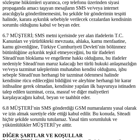
sözleşme hükümleri uyarınca, cep telefonu üzerinden siyasi
propaganda amacı taşıyan mesajların SMS ve/veya internet
aracılığıyla gönderilmemesini, bu şekilde bir gönderimin tespiti
halinde, karara aykırılık sebebiyle verilecek cezalardan kendisinin
sorumlu olduğunu kabul ve beyan eder.
6.7 MÜŞTERİ; SMS metni içerisinde yer alan ifadelerin T.C.
Kanunları ve yürürlükteki mevzuata, ahlaka, kamu menfaatine,
kamu güvenliğine, Türkiye Cumhuriyeti Devleti’nin bölünmez
bütünlüğüne aykırılık teşkil etmeyeceğini, bu tür ifadeleri
Siteadi'nun bloklama ve engelleme hakkı olduğunu, bu ifadeler
nedeniyle Siteadi'nun maruz kalacağı her türlü hukuki anlaşmazlığın
ve/veya tazminat taleplerinin muhatabın kendisi olduğunu, işbu
sebeple Siteadi'nun herhangi bir tazminat ödenmesi halinde
kendisine rücu edileceğini bildiğini ve aleyhine herhangi bir karar
istihsaline gerek olmadan, kendisine yapılan ilk başvuruya istinaden
talep edilen tazminat, ceza, masraf ve diğer maliyetleri
karşılayacağını kabul, beyan ve taahhüt eder.
6.8 MÜŞTERİ’nin SMS gönderdiği GSM numaralarını yasal olarak
ve izin almak suretiyle elde ettiği kabul edilir. Bu konuda, Siteadi
hiçbir şekilde sorumlu tutulamaz. Yasal tüm sorumluluk ve
yükümlülükler MÜŞTERİ’ye aittir.
DİĞER ŞARTLAR VE KOŞULLAR