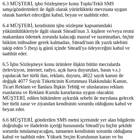
6.3 MÜŞTERİ, işbu Sözleşmeye konu Toplu/Tekli SMS
satışı/gönderimleri ile ilgili olarak yürürlükteki mevzuata uygun
olarak hareket edeceğini kabul, beyan ve taahhüt eder.
6.4 MÜŞTERİ, kendisinin işbu sözleşme kapsamındaki
yükümlülükleriyle ilgili olarak Siteadi'nun 3. kişilere ve/veya resmi
makamlara ödemek zorunda kalacağı masraf ve tazminatları, hiçbir
hüküm istihsaline gerek kalmadan, Siteadi'nun ilk yazılı talebini
takip eden 5 (beş) iş günü içinde Siteadi'ya ödeyeceğini kabul ve
taahhüt eder.
6.5 İşbu Sözleşmeye konu ürünlere ilişkin bütün mecralarda
(televizyon, internet, radyo, açık hava duyuruları, basın v.s.)
yapılacak her türlü ilan, reklam, duyuru, 4822 sayılı kanun ile
değişik 4077 Sayılı Tüketicinin Korunması Hakkındaki Kanun,
Ticari Reklam ve İlanlara İlişkin Tebliğ ve uluslararası reklam
esaslarına ve Reklam Kurulu kararlarına uygun olacaktır.
MÜŞTERİ, edilen hükümlere aykırılık sebebi ile meydana gelecek
her türlü zarar ve ziyandan kendisinin sorumlu olduğunu kabul ve
beyan eder.
6.6 MÜŞTERİ, gönderilen SMS metni içerisinde yer alan bilgilerin
doğruluğu ve ifadelerin içeriği hususunda Siteadi'yu hiçbir şekilde
sorumlu tutulamayacağını, tamamen kendisinin sorumlu olduğunu
kabul ve taahhüt eder. Yüksek Seçim Kurulunun kararı ve bu