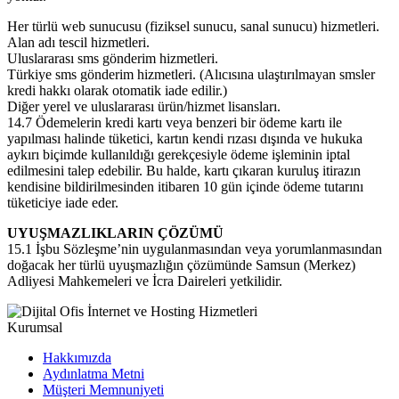
Her türlü web sunucusu (fiziksel sunucu, sanal sunucu) hizmetleri.
Alan adı tescil hizmetleri.
Uluslararası sms gönderim hizmetleri.
Türkiye sms gönderim hizmetleri. (Alıcısına ulaştırılmayan smsler
kredi hakkı olarak otomatik iade edilir.)
Diğer yerel ve uluslararası ürün/hizmet lisansları.
14.7 Ödemelerin kredi kartı veya benzeri bir ödeme kartı ile
yapılması halinde tüketici, kartın kendi rızası dışında ve hukuka
aykırı biçimde kullanıldığı gerekçesiyle ödeme işleminin iptal
edilmesini talep edebilir. Bu halde, kartı çıkaran kuruluş itirazın
kendisine bildirilmesinden itibaren 10 gün içinde ödeme tutarını
tüketiciye iade eder.
UYUŞMAZLIKLARIN ÇÖZÜMÜ
15.1 İşbu Sözleşme’nin uygulanmasından veya yorumlanmasından
doğacak her türlü uyuşmazlığın çözümünde Samsun (Merkez)
Adliyesi Mahkemeleri ve İcra Daireleri yetkilidir.
Kurumsal
Hakkımızda
Aydınlatma Metni
Müşteri Memnuniyeti