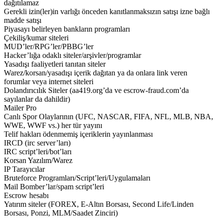
dağıtılamaz
Gerekli izin(ler)in varlığı önceden kanıtlanmaksızın satışı izne bağlı
madde satışı
Piyasayı belirleyen bankların programları
Çekiliş/kumar siteleri
MUD’ler/RPG’ler/PBBG’ler
Hacker’lığa odaklı siteler/arşivler/programlar
Yasadışı faaliyetleri tanıtan siteler
Warez/korsan/yasadışı içerik dağıtan ya da onlara link veren
forumlar veya internet siteleri
Dolandırıcılık Siteler (aa419.org’da ve escrow-fraud.com’da
sayılanlar da dahildir)
Mailer Pro
Canlı Spor Olaylarının (UFC, NASCAR, FIFA, NFL, MLB, NBA,
WWE, WWF vs.) her tür yayını
Telif hakları ödenmemiş içeriklerin yayınlanması
IRCD (irc server’ları)
IRC script’leri/bot’ları
Korsan Yazılım/Warez
IP Tarayıcılar
Bruteforce Programları/Script’leri/Uygulamaları
Mail Bomber’lar/spam script’leri
Escrow hesabı
Yatırım siteler (FOREX, E-Altın Borsası, Second Life/Linden
Borsası, Ponzi, MLM/Saadet Zinciri)