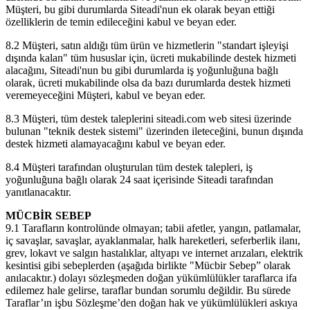
Müşteri, bu gibi durumlarda Siteadi'nun ek olarak beyan ettiği
özelliklerin de temin edileceğini kabul ve beyan eder.
8.2 Müşteri, satın aldığı tüm ürün ve hizmetlerin "standart işleyişi
dışında kalan" tüm hususlar için, ücreti mukabilinde destek hizmeti
alacağını, Siteadi'nun bu gibi durumlarda iş yoğunluğuna bağlı
olarak, ücreti mukabilinde olsa da bazı durumlarda destek hizmeti
veremeyeceğini Müşteri, kabul ve beyan eder.
8.3 Müşteri, tüm destek taleplerini siteadi.com web sitesi üzerinde
bulunan "teknik destek sistemi" üzerinden ileteceğini, bunun dışında
destek hizmeti alamayacağını kabul ve beyan eder.
8.4 Müşteri tarafından oluşturulan tüm destek talepleri, iş
yoğunluğuna bağlı olarak 24 saat içerisinde Siteadi tarafından
yanıtlanacaktır.
MÜCBİR SEBEP
9.1 Tarafların kontrolünde olmayan; tabii afetler, yangın, patlamalar,
iç savaşlar, savaşlar, ayaklanmalar, halk hareketleri, seferberlik ilanı,
grev, lokavt ve salgın hastalıklar, altyapı ve internet arızaları, elektrik
kesintisi gibi sebeplerden (aşağıda birlikte "Mücbir Sebep” olarak
anılacaktır.) dolayı sözleşmeden doğan yükümlülükler taraflarca ifa
edilemez hale gelirse, taraflar bundan sorumlu değildir. Bu sürede
Taraflar’ın işbu Sözleşme’den doğan hak ve yükümlülükleri askıya