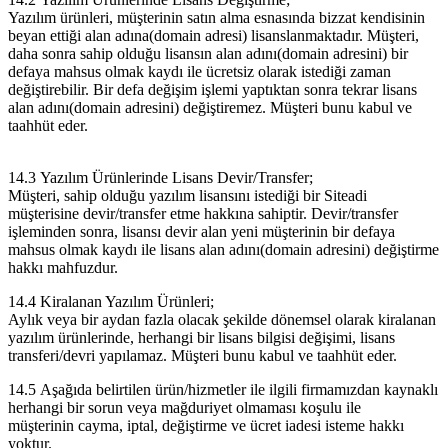
Yazılım ürünleri, müşterinin satın alma esnasında bizzat kendisinin
beyan ettiği alan adına(domain adresi) lisanslanmaktadır. Müşteri,
daha sonra sahip olduğu lisansın alan adını(domain adresini) bir
defaya mahsus olmak kaydı ile ücretsiz olarak istediği zaman
değiştirebilir. Bir defa değişim işlemi yaptıktan sonra tekrar lisans
alan adını(domain adresini) değiştiremez. Müşteri bunu kabul ve
taahhüt eder.
14.3 Yazılım Ürünlerinde Lisans Devir/Transfer;
Müşteri, sahip olduğu yazılım lisansını istediği bir Siteadi
müşterisine devir/transfer etme hakkına sahiptir. Devir/transfer
işleminden sonra, lisansı devir alan yeni müşterinin bir defaya
mahsus olmak kaydı ile lisans alan adını(domain adresini) değiştirme
hakkı mahfuzdur.
14.4 Kiralanan Yazılım Ürünleri;
Aylık veya bir aydan fazla olacak şekilde dönemsel olarak kiralanan
yazılım ürünlerinde, herhangi bir lisans bilgisi değişimi, lisans
transferi/devri yapılamaz. Müşteri bunu kabul ve taahhüt eder.
14.5 Aşağıda belirtilen ürün/hizmetler ile ilgili firmamızdan kaynaklı
herhangi bir sorun veya mağduriyet olmaması koşulu ile
müşterinin cayma, iptal, değiştirme ve ücret iadesi isteme hakkı
yoktur.