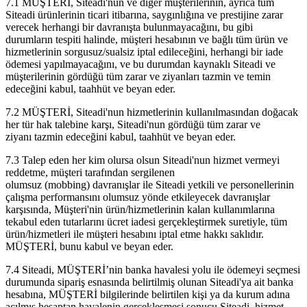
7.1 MÜŞTERİ, Siteadi'nun ve diğer müşterilerinin, ayrıca tüm
Siteadi ürünlerinin ticari itibarına, saygınlığına ve prestijine zarar
verecek herhangi bir davranışta bulunmayacağını, bu gibi
durumların tespiti halinde, müşteri hesabının ve bağlı tüm ürün ve
hizmetlerinin sorgusuz/sualsiz iptal edileceğini, herhangi bir iade
ödemesi yapılmayacağını, ve bu durumdan kaynaklı Siteadi ve
müşterilerinin gördüğü tüm zarar ve ziyanları tazmin ve temin
edeceğini kabul, taahhüt ve beyan eder.
7.2 MÜŞTERİ, Siteadi'nun hizmetlerinin kullanılmasından doğacak
her tür hak talebine karşı, Siteadi'nun gördüğü tüm zarar ve
ziyanı tazmin edeceğini kabul, taahhüt ve beyan eder.
7.3 Talep eden her kim olursa olsun Siteadi'nun hizmet vermeyi
reddetme, müşteri tarafından sergilenen
olumsuz (mobbing) davranışlar ile Siteadi yetkili ve personellerinin
çalışma performansını olumsuz yönde etkileyecek davranışlar
karşısında, Müşteri'nin ürün/hizmetlerinin kalan kullanımlarına
tekabul eden tutarlarını ücret iadesi gerçekleştirmek suretiyle, tüm
ürün/hizmetleri ile müşteri hesabını iptal etme hakkı saklıdır.
MÜŞTERİ, bunu kabul ve beyan eder.
7.4 Siteadi, MÜŞTERİ’nin banka havalesi yolu ile ödemeyi seçmesi
durumunda sipariş esnasında belirtilmiş olunan Siteadi'ya ait banka
hesabına, MÜŞTERİ bilgilerinde belirtilen kişi ya da kurum adına
açılmış hesaptan havalenin gerçekleşmesi sonucu Siteadi, hizmet