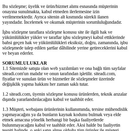
Bu sözleşme; üyelik ve ürün/hizmet alımı esnasında müşterinin
onayına sunulmakta, kabul etmeden ilerlemesine izin
verilmemektedir. Ayrıca sitenin alt kısmında sürekli ilanen
yayındadır. İncelemek ve okumak müşterinin sorumluluğundadır.
İşbu sözleşme taraflara sözleşme konusu site ile ilgili hak ve
yükümlülükler yükler ve taraflar işbu sözleşmeyi kabul ettiklerinde
bahsi geçen hak ve yükümlülükleri eksiksiz, doğru, zamanında, işbu
sözleşmede talep edilen şartlar dâhilinde yerine getireceklerini kabul
ve beyan ederler.
SORUMLULUKLAR
1.1 Sitemizde satışta olan web yazılımları ve ona bağlı tüm sayfalar
siteadi.com'un malıdır ve onun tarafından işletilir. siteadi.com,
fiyatlar ve sunulan ürün ve hizmetler ile sözleşmeler üzerinde
değişiklik yapma hakkını her zaman saklı tutar.
1.2 siteadi.com, üyenin sözleşme konusu ürünlerden, teknik arızalar
dışında yararlandırılacağını kabul ve taahhüt eder.
1.3 Müşteri, webajans ürünlerinin kullanımında, tersine mühendislik
yapmayacağını ya da bunların kaynak kodunu bulmak veya elde
etmek amacına yönelik herhangi bir başka faaliyetlerde
bulunmayacağını kabul ve taahhüt eder. Aksi halde bu faaliyetin
tespiti halinde, o anki satın almış olduğu tüm ürünler ile müşteri