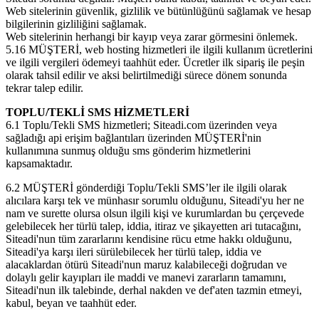
Web sitelerinin güvenlik, gizlilik ve bütünlüğünü sağlamak ve hesap
bilgilerinin gizliliğini sağlamak.
Web sitelerinin herhangi bir kayıp veya zarar görmesini önlemek.
5.16 MÜŞTERİ, web hosting hizmetleri ile ilgili kullanım ücretlerini
ve ilgili vergileri ödemeyi taahhüt eder. Ücretler ilk sipariş ile peşin
olarak tahsil edilir ve aksi belirtilmediği sürece dönem sonunda
tekrar talep edilir.
TOPLU/TEKLİ SMS HİZMETLERİ
6.1 Toplu/Tekli SMS hizmetleri; Siteadi.com üzerinden veya
sağladığı api erişim bağlantıları üzerinden MÜŞTERİ'nin
kullanımına sunmuş olduğu sms gönderim hizmetlerini
kapsamaktadır.
6.2 MÜŞTERİ gönderdiği Toplu/Tekli SMS’ler ile ilgili olarak
alıcılara karşı tek ve münhasır sorumlu olduğunu, Siteadi'yu her ne
nam ve surette olursa olsun ilgili kişi ve kurumlardan bu çerçevede
gelebilecek her türlü talep, iddia, itiraz ve şikayetten ari tutacağını,
Siteadi'nun tüm zararlarını kendisine rücu etme hakkı olduğunu,
Siteadi'ya karşı ileri sürülebilecek her türlü talep, iddia ve
alacaklardan ötürü Siteadi'nun maruz kalabileceği doğrudan ve
dolaylı gelir kayıpları ile maddi ve manevi zararların tamamını,
Siteadi'nun ilk talebinde, derhal nakden ve def'aten tazmin etmeyi,
kabul, beyan ve taahhüt eder.