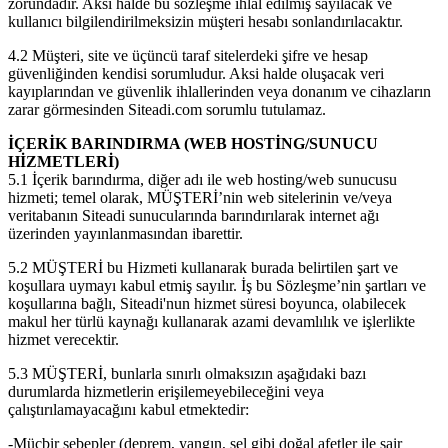
zorundadır. Aksi halde bu sözleşme ihlal edilmiş sayılacak ve
kullanıcı bilgilendirilmeksizin müşteri hesabı sonlandırılacaktır.
4.2 Müşteri, site ve üçüncü taraf sitelerdeki şifre ve hesap
güvenliğinden kendisi sorumludur. Aksi halde oluşacak veri
kayıplarından ve güvenlik ihlallerinden veya donanım ve cihazların
zarar görmesinden Siteadi.com sorumlu tutulamaz.
İÇERİK BARINDIRMA (WEB HOSTİNG/SUNUCU
HİZMETLERİ)
5.1 İçerik barındırma, diğer adı ile web hosting/web sunucusu
hizmeti; temel olarak, MÜŞTERİ’nin web sitelerinin ve/veya
veritabanın Siteadi sunucularında barındırılarak internet ağı
üzerinden yayınlanmasından ibarettir.
5.2 MÜŞTERİ bu Hizmeti kullanarak burada belirtilen şart ve
koşullara uymayı kabul etmiş sayılır. İş bu Sözleşme’nin şartları ve
koşullarına bağlı, Siteadi'nun hizmet süresi boyunca, olabilecek
makul her türlü kaynağı kullanarak azami devamlılık ve işlerlikte
hizmet verecektir.
5.3 MÜŞTERİ, bunlarla sınırlı olmaksızın aşağıdaki bazı
durumlarda hizmetlerin erişilemeyebileceğini veya
çalıştırılamayacağını kabul etmektedir:
-Mücbir sebepler (deprem, yangın, sel gibi doğal afetler ile sair