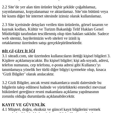
2.2 Site’de yer alan tüm ürünler hiçbir şekilde çoğaltılamaz,
yayınlanamaz, kopyalanamaz ve aktarılamaz. Site’nin bütünü veya
bir kısmı diğer bir internet sitesinde izinsiz olarak kullanılamaz.
2.3 Site içerisinde detayları verilen tüm ürünlerin, görsel tasarım ve
kaynak kodları, Kültür ve Turizm Bakanlığı Telif Hakları Genel
Müdürlüğü tarafından tescillenmiş olup tüm hakları saklıdır. Sadece
web sitemiz, bayilerimizin web siteleri ve izinli iş
ortaklarımız üzerinden satışı gerçekleştirilmektedir.
BİLGİ GİZLİLİĞİ
3.1 siteadi.com, site üzerinden kullanıcıların ilettiği kişisel bilgileri 3.
Kişilere açıklamayacaktır. Bu kişisel bilgiler; kişi adı-soyadı, adresi,
telefon numarası, cep telefonu, e-posta adresi gibi Kullanıcı’yı
tanımlamaya yönelik her türlü diğer bilgiyi içermekte olup, kısaca
‘Gizli Bilgiler’ olarak anılacaktır.
3.2 Gizli Bilgiler, ancak resmi makamlarca usulü dairesinde bu
bilgilerin talep edilmesi halinde ve yürürlükteki emredici mevzuat
hükümleri gereğince resmi makamlara açıklama yapılmasının
zorunlu olduğu durumlarda açıklanabilecektir.
KAYIT VE GÜVENLİK
4.1 Müşteri, doğru, eksiksiz ve güncel kayıt bilgilerini vermek