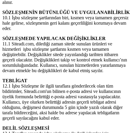
alınır.
SÖZLEŞMENİN BÜTÜNLÜĞÜ VE UYGULANABİLİRLİK
10.1 İşbu sözleşme şartlarından biri, kısmen veya tamamen geçersiz
hale gelirse, sözleşmenin geri kalanı geçerliliğini korumaya devam
eder.
SÖZLEŞMEDE YAPILACAK DEĞİŞİKLİKLER
11.1 Siteadi.com, dilediği zaman sitede sunulan ürünleri ve
hizmetleri işbu sözleşme şartlarını kısmen veya tamamen
değiştirebilir. Değişiklikler sitede yayınlandığı tarihten itibaren
geçerli olacaktır. Değişiklikleri takip ve kontrol etmek kullanıcı’nın
sorumluluğundadır. Kullanıcı, sunulan hizmetlerden yararlanmaya
devam etmekle bu değişiklikleri de kabul etmiş sayılır.
TEBLİGAT
12.1 İşbu Sözleşme ile ilgili taraflara gönderilecek olan tüm
bildirimler, Siteadi.com'un bilinen e-posta adresi ve kullanıcının
üyelik formunda belirttiği e-posta adresi vasıtasıyla yapılacaktır.
Kullanıcı, üye olurken belirttiği adresin geçerli tebligat adresi
olduğunu, değişmesi durumunda 5 gün içinde yazılı olarak diğer
tarafa bildireceğini, aksi halde bu adrese yapılacak tebligatların
geçerli sayılacağını kabul eder.
DELİL SÖZLEŞMESİ