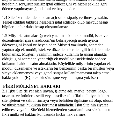
hesabının sorgusuz sualsiz iptal edileceğini ve hiçbir şekilde geri
ödeme yapılmayacağını kabul ve beyan eder.
1.4 Site üzerinden deneme amaçlı sahte sipariş verilmesi yasaktır.
Tespit edildiği taktirde hesapları iptal edilecek olup mevcut hesap
bilgileri ile bir daha hesap oluşturulamaz.
1.5 Müşteri, satın alacağı web yazılıma ek olarak modül, istek ve
düzenlemeler için siteadi.com'un belirleyeceği ücreti ayrıca
ödeyeceğini kabul ve beyan eder. Müşteri yazılımda, sonradan
yaptıracağı ek modül, istek ve düzenlemeler ile ilgili hak talebinde
bulunamaz. Müşteri, yazılımın sadece kullanım lisansını almakta
olduğu gibi sonradan yaptırdığı ek modül ve isteklerinde sadece
kullanım hakkını satın almaktadır. Böylelikle müşterinin yapılan ek
modül, düzenleme ve isteklerin bir benzerinin başka bir müşteri veya
siteye eklenmemesi veya genel satışta kullanılmamasını talep etme
hakkı yoktur. (Eğer ek bir sözleşme veya anlaşma yok ise.)
FİKRİ MÜLKİYET HAKLARI
2.1 İşbu Site’de yer alan ünvan, işletme adı, marka, patent, logo,
tasarım, ve ürünler tescilli veya tescilsiz tüm fikri mülkiyet hakları
site işleteni ve sahibi firmaya veya belirtilen ilgilisine ait olup, ulusal
ve uluslararası hukukun koruması altındadır. İşbu Site’nin ziyaret
edilmesi veya bu Site’deki hizmetlerden yararlanılması söz konusu
fikri mülkiyet hakları konusunda hiçbir hak vermez.