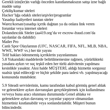
Gerekli izin(ler)in varlığı önceden kanıtlanmaksızın satışı izne bağlı
madde satışı
Çekiliş/kumar siteleri
Hacker’lığa odaklı siteler/arşivler/programlar
Yasadışı faaliyetleri tanıtan siteler
Warez/korsan/yasadışı içerik dağıtan ya da onlara link veren
forumlar veya internet siteleri
Dolandırıcılık Siteler (aa419.org’da ve escrow-fraud.com’da
sayılanlar da dahildir)
Mailer Pro
Canlı Spor Olaylarının (UFC, NASCAR, FIFA, NFL, MLB, NBA,
WWE, WWF vs.) her tür yayını
Telif hakları ödenmemiş içeriklerin yayınlanması
5.8 Yukarıdaki maddelerde belirtilmemesine rağmen, yürürlükteki
yasalara aykırı ve suç teşkil eden her türlü aktivitenin yapılması
kesinlikle yasaktır. Aksi halde MÜŞTERİ, aldığı hizmetin sorgusuz
sualsiz iptal edileceği ve hiçbir şekilde para iadesi vb. yapılmayacağı
konusunda mutabıktır.
5.9 Siteadi servislerinin, kamu tarafından kabul görmüş genel ahlak
ve geleneklere aykırı davranışları gerçekleştirmek için kullanılması
ve/veya buna aracı olunması durumunda Genel ahlaka ve
geleneklere aykırı davranış ve yayınlar yapıyor olmanızdan
hizmetiniz kısıtlanabilir veya sonlandırılabilir. Müşteri bunun
bilincindedir.