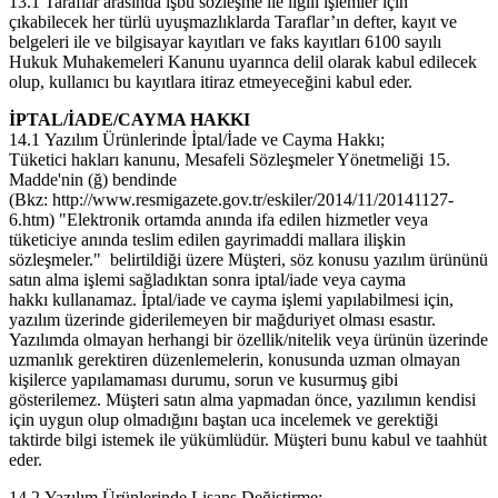
13.1 Taraflar arasında işbu sözleşme ile ilgili işlemler için
çıkabilecek her türlü uyuşmazlıklarda Taraflar’ın defter, kayıt ve
belgeleri ile ve bilgisayar kayıtları ve faks kayıtları 6100 sayılı
Hukuk Muhakemeleri Kanunu uyarınca delil olarak kabul edilecek
olup, kullanıcı bu kayıtlara itiraz etmeyeceğini kabul eder.
İPTAL/İADE/CAYMA HAKKI
14.1 Yazılım Ürünlerinde İptal/İade ve Cayma Hakkı;
Tüketici hakları kanunu, Mesafeli Sözleşmeler Yönetmeliği 15.
Madde'nin (ğ) bendinde
(Bkz: http://www.resmigazete.gov.tr/eskiler/2014/11/20141127-
6.htm) "Elektronik ortamda anında ifa edilen hizmetler veya
tüketiciye anında teslim edilen gayrimaddi mallara ilişkin
sözleşmeler." belirtildiği üzere Müşteri, söz konusu yazılım ürününü
satın alma işlemi sağladıktan sonra iptal/iade veya cayma
hakkı kullanamaz. İptal/iade ve cayma işlemi yapılabilmesi için,
yazılım üzerinde giderilemeyen bir mağduriyet olması esastır.
Yazılımda olmayan herhangi bir özellik/nitelik veya ürünün üzerinde
uzmanlık gerektiren düzenlemelerin, konusunda uzman olmayan
kişilerce yapılamaması durumu, sorun ve kusurmuş gibi
gösterilemez. Müşteri satın alma yapmadan önce, yazılımın kendisi
için uygun olup olmadığını baştan uca incelemek ve gerektiği
taktirde bilgi istemek ile yükümlüdür. Müşteri bunu kabul ve taahhüt
eder.
14.2 Yazılım Ürünlerinde Lisans Değiştirme;