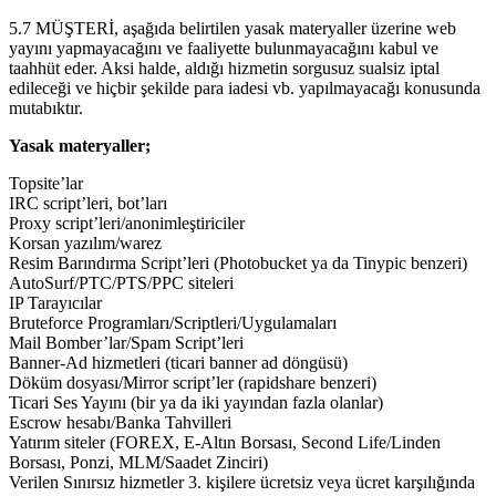
5.7 MÜŞTERİ, aşağıda belirtilen yasak materyaller üzerine web
yayını yapmayacağını ve faaliyette bulunmayacağını kabul ve
taahhüt eder. Aksi halde, aldığı hizmetin sorgusuz sualsiz iptal
edileceği ve hiçbir şekilde para iadesi vb. yapılmayacağı konusunda
mutabıktır.
Yasak materyaller;
Topsite’lar
IRC script’leri, bot’ları
Proxy script’leri/anonimleştiriciler
Korsan yazılım/warez
Resim Barındırma Script’leri (Photobucket ya da Tinypic benzeri)
AutoSurf/PTC/PTS/PPC siteleri
IP Tarayıcılar
Bruteforce Programları/Scriptleri/Uygulamaları
Mail Bomber’lar/Spam Script’leri
Banner-Ad hizmetleri (ticari banner ad döngüsü)
Döküm dosyası/Mirror script’ler (rapidshare benzeri)
Ticari Ses Yayını (bir ya da iki yayından fazla olanlar)
Escrow hesabı/Banka Tahvilleri
Yatırım siteler (FOREX, E-Altın Borsası, Second Life/Linden
Borsası, Ponzi, MLM/Saadet Zinciri)
Verilen Sınırsız hizmetler 3. kişilere ücretsiz veya ücret karşılığında