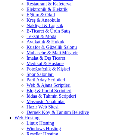
Restaurant & Kafeterya
Elektronik & Elektrik
Eğitim & Okul
Kreş & Anaokulu
Nakliyat & Lojistik
E-Ticaret & Ürün Satış
Tekstil & Moda
Avukatlık & Hukuk
Kuaför & Güzellik Salonu
Muhasebe & Mali Müşavir
İmalat & Dış Ticaret
Medikal & Hastane
Fotoğrafçılık & Kişisel
Spor Salonları
Parti Aday Scriptleri
Web & Ajans Scriptleri
Blog & Portal Scriptleri
İddaa & Tahmin Scriptleri
Masaüstü Yazılımlar
Hazır Web Sitesi
Dernek Köy & Tanıtım Belediye
Web Hosting
Linux Hosting
Windows Hosting
Reseller Hosting