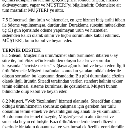
aktivasyonunu yapar ve MÜŞTERİ’yi bilgilendirir. Ödemelere ait
tüm masraflar MÜŞTERİ’ye aittir.
7.5 Dönemsel tüm ürün ve hizmetler, en geç hizmet bitiş tarihi itibarı
ile ödeme yapılmamışsa, durdurulur. Duraklama süresini müteakiben
üç (3) gün içerisinde ödeme yapılmayan ürün ve hizmetler,
sistemden kalıcı olarak silinir ve hiçbir sorumluluk kabul edilmez.
MÜŞTERİ, bunu kabul ve beyan eder.
TEKNİK DESTEK
8.1 Siteadi, Müşteri'nin ürün/hizmet alım tarihinden itibaren 6 ay
süre ile, ürün/hizmet'in kendinden oluşan hatalar ve sorunlar
karşısında "ücretsiz destek" sağlayacağını kabul ve beyan eder. İlgili
ürün/hizmet'e Müşteri tarafından sonradan yapılan müdahaleler ile
oluşan sorunlar, bu kapsamın dışındadır. Bu gibi durumlarda çözüm
olarak ilgili ürünün Siteadi tarafından verilen standart halinin tekrar
temin edilmesi, sisteme kurulması ile çözümlenir. Müşteri bunun
bilincinde olup kabul ve beyan eder.
8.2 Müşteri, "Web Yazılımları" hizmeti alanında, Siteadi'dan almış
olduğu ürün/hizmet'in sorunsuz çalışması için gereken her türlü
donanımı temin etmek ve devamlılığını sağlamak ile yükümlüdür.
Bu donanımlar temel düzeyde, Müşteri'ye satın alım öncesi ve
sırasında beyan edilmiştir. Bazı ürün/hizmetlerde temel düzeyin
üzerinde bir takım donanımsal ve yazılımsal ek özellik gerektirebilir.