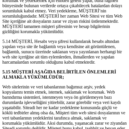
korumak ve yedeklemek için elinden geleni yapar, buna rağmen
bünyesinde bulunan verilerde ortaya çıkabilecek hatalardan dolayı
sorumluluk kabul etmez. Veri yedekleme, MÜŞTERİ’nin
sorumluluğundadır. MÜŞTERİ her zaman Web Sitesi ve tüm Web
Site içeriğine ait dosyaların zarar ve ziyan riskini üstlenmektedir.
MÜŞTERİ tamamen müşteri şifresinin ve hesap bilgilerinin
gizliliğini korumakla yükümlüdür.
5.14 MÜŞTERİ, Hesabı veya şifresi kullanılarak hesabı altından
yapılan veya site ile bağlantılı veya kendisine ait görüntülenen,
bağlantılı, sunucu üzerinde saklanan veya yayınlanan herhangi bir
web site içeriğine ait tüm eylemlerden, ihmallerden ve yapılan
harcamalardan sorumlu olduğunu kabul etmektedir.
5.15 MÜŞTERİ AŞAĞIDA BELİRTİLEN ÖNLEMLERİ
ALMAKLA YÜKÜMLÜDÜR;
Web sitelerinin ve veri tabanlarının bağımsız arşiv, yedek
kopyalarını temin etmek, istemek, saklamak ve korumak. Web
barındırma sistemleri, istenmeyen veya ön görülemeyen bazı
durumlarda işlevselliğini yitirebilir, zarar görebilir veya veri kaydı
yaşatabilir. Siteadi her ne kadar yedekleme konusunda güçlü ve
köklü tedbirler almış olsa da, Müşteri tüm web sitesi dosyalarının ve
veri tabanlarının yedeklerini tarafınca almak, saklamak ve
korumakla yükümlüdür. Aksi durumda, yaşanacak zarar ve ziyandan
Siteadi sorumlu değildir. Müşteri bunu kabul, taahhüt ve beyan eder.