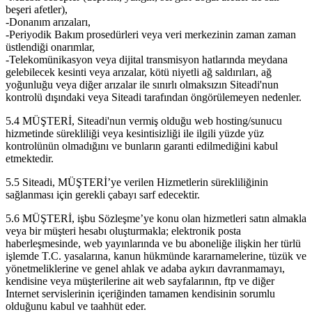
beşeri afetler),
-Donanım arızaları,
-Periyodik Bakım prosedürleri veya veri merkezinin zaman zaman
üstlendiği onarımlar,
-Telekomünikasyon veya dijital transmisyon hatlarında meydana
gelebilecek kesinti veya arızalar, kötü niyetli ağ saldırıları, ağ
yoğunluğu veya diğer arızalar ile sınırlı olmaksızın Siteadi'nun
kontrolü dışındaki veya Siteadi tarafından öngörülemeyen nedenler.
5.4 MÜŞTERİ, Siteadi'nun vermiş olduğu web hosting/sunucu
hizmetinde sürekliliği veya kesintisizliği ile ilgili yüzde yüz
kontrolünün olmadığını ve bunların garanti edilmediğini kabul
etmektedir.
5.5 Siteadi, MÜŞTERİ’ye verilen Hizmetlerin sürekliliğinin
sağlanması için gerekli çabayı sarf edecektir.
5.6 MÜŞTERİ, işbu Sözleşme’ye konu olan hizmetleri satın almakla
veya bir müşteri hesabı oluşturmakla; elektronik posta
haberleşmesinde, web yayınlarında ve bu aboneliğe ilişkin her türlü
işlemde T.C. yasalarına, kanun hükmünde kararnamelerine, tüzük ve
yönetmeliklerine ve genel ahlak ve adaba aykırı davranmamayı,
kendisine veya müşterilerine ait web sayfalarının, ftp ve diğer
Internet servislerinin içeriğinden tamamen kendisinin sorumlu
olduğunu kabul ve taahhüt eder.