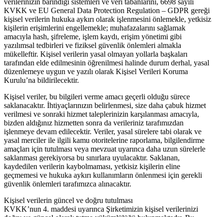
verilerinizin barındığı sistemleri ve veri tabanlarını, 6698 sayılı
KVKK ve EU General Data Protection Regulation – GDPR gereği
kişisel verilerin hukuka aykırı olarak işlenmesini önlemekle, yetkisiz
kişilerin erişimlerini engellemekle; muhafazalarını sağlamak
amacıyla hash, şifreleme, işlem kaydı, erişim yönetimi gibi
yazılımsal tedbirleri ve fiziksel güvenlik önlemleri almakla
mükelleftir. Kişisel verilerin yasal olmayan yollarla başkaları
tarafından elde edilmesinin öğrenilmesi halinde durum derhal, yasal
düzenlemeye uygun ve yazılı olarak Kişisel Verileri Koruma
Kurulu’na bildirilecektir.
Kişisel veriler, bu bilgileri verme amacı geçerli olduğu sürece
saklanacaktır. İhtiyaçlarınızın belirlenmesi, size daha çabuk hizmet
verilmesi ve sonraki hizmet taleplerinizin karşılanması amacıyla,
bizden aldığınız hizmetten sonra da verileriniz tarafımızdan
işlenmeye devam edilecektir. Veriler, yasal sürelere tabi olarak ve
yasal merciler ile ilgili kamu otoritelerine raporlama, bilgilendirme
amaçları için tutulması veya mevzuat uyarınca daha uzun sürelerle
saklanması gerekiyorsa bu sınırlara uyulacaktır. Saklanan,
kaydedilen verilerin kaybolmaması, yetkisiz kişilerin eline
geçmemesi ve hukuka aykırı kullanımların önlenmesi için gerekli
güvenlik önlemleri tarafımızca alınacaktır.
Kişisel verilerin güncel ve doğru tutulması
KVKK’nun 4. maddesi uyarınca Şirketimizin kişisel verilerinizi