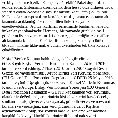
ve bilgilendirme içerikli Kampanya / Teklif / Paket duyuruları
gönderebilir. Sistemimiz üzerinde ilk defa hesap oluşturduğunuzda,
standart olarak e-posta ve sms iletimlerini kabul etmiş olursunuz.
Kullanıcılar bu e-postaların kendilerine ulaşmasını e-postanın alt
kısmında açıklandığı üzere, belirtilen linke tıklayarak
engelleyebilirler. Ayrıca, kullanıcı panelinizde bunları engelleyici
imkanlar yer almaktadır. Herhangi bir zamanda günlük e.mail
gönderim listemizden çıkmak isterseniz, gönderdiğimiz e.maillerin
alt kısmında bulunan "E-bülten listemizden çıkmak için lütfen
tıklayın" linkine tıklayarak e-bülten üyeliğinden tek tıkla kolayca
çıkabilirsiniz.
Kişisel Veriler Kanunu hakkında genel bilgilendirme
6698 Sayılı Kişisel Verilerin Korunması Kanunu 24 Mart 2016
tarihinde kabul edilmiş, 7 Nisan 2016 tarihli 29677 sayılı Resmi
Gazete’de yayınlanmıştır. Avrupa Birliği Veri Koruma Yönergesi
(EU General Data Protection Regulation – GDPR) 25 Mayıs 2018
tarihinde yürürlüğe girmiştir. 6698 sayılı Kişisel Verilerin Korunması
Kanunu ve Avrupa Birliği Veri Koruma Yönergesi (EU General
Data Protection Regulation – GDPR) kapsamında veri sorumlusu
olarak, siz değerli müşterilerimizin kişisel verilerini kaydedecek,
sınıflandıracak, işleyecek, saklayacak, güncelleyecek ve mevzuat
kuralları ve vereceğiniz izin verdiği durumlarda 3. Kişilere
açıklayabilecek olup, söz konusu yasal düzenleme kapsamında
karşılıklı hak ve yükümlülüklerimize ilişkin olarak sizleri