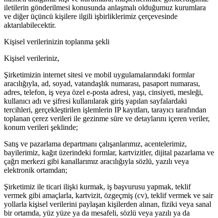
iletilerin gönderilmesi konusunda anlaşmalı olduğumuz kurumlara
ve diğer üçüncü kişilere ilgili işbirliklerimiz çerçevesinde
aktarılabilecektir.
Kişisel verilerinizin toplanma şekli
Kişisel verileriniz,
Şirketimizin internet sitesi ve mobil uygulamalarındaki formlar
aracılığıyla, ad, soyad, vatandaşlık numarası, pasaport numarası,
adres, telefon, iş veya özel e-posta adresi, yaşı, cinsiyeti, mesleği,
kullanıcı adı ve şifresi kullanılarak giriş yapılan sayfalardaki
tercihleri, gerçekleştirilen işlemlerin IP kayıtları, tarayıcı tarafından
toplanan çerez verileri ile gezinme süre ve detaylarını içeren veriler,
konum verileri şeklinde;
Satış ve pazarlama departmanı çalışanlarımız, acentelerimiz,
bayilerimiz, kağıt üzerindeki formlar, kartvizitler, dijital pazarlama ve
çağrı merkezi gibi kanallarımız aracılığıyla sözlü, yazılı veya
elektronik ortamdan;
Şirketimiz ile ticari ilişki kurmak, iş başvurusu yapmak, teklif
vermek gibi amaçlarla, kartvizit, özgeçmiş (cv), teklif vermek ve sair
yollarla kişisel verilerini paylaşan kişilerden alınan, fiziki veya sanal
bir ortamda, yüz yüze ya da mesafeli, sözlü veya yazılı ya da