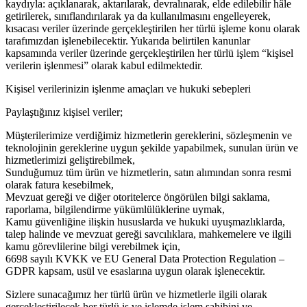
kaydıyla: açıklanarak, aktarılarak, devralınarak, elde edilebilir hâle
getirilerek, sınıflandırılarak ya da kullanılmasını engelleyerek,
kısacası veriler üzerinde gerçekleştirilen her türlü işleme konu olarak
tarafımızdan işlenebilecektir. Yukarıda belirtilen kanunlar
kapsamında veriler üzerinde gerçekleştirilen her türlü işlem “kişisel
verilerin işlenmesi” olarak kabul edilmektedir.
Kişisel verilerinizin işlenme amaçları ve hukuki sebepleri
Paylaştığınız kişisel veriler;
Müşterilerimize verdiğimiz hizmetlerin gereklerini, sözleşmenin ve
teknolojinin gereklerine uygun şekilde yapabilmek, sunulan ürün ve
hizmetlerimizi geliştirebilmek,
Sunduğumuz tüm ürün ve hizmetlerin, satın alımından sonra resmi
olarak fatura kesebilmek,
Mevzuat gereği ve diğer otoritelerce öngörülen bilgi saklama,
raporlama, bilgilendirme yükümlülüklerine uymak,
Kamu güvenliğine ilişkin hususlarda ve hukuki uyuşmazlıklarda,
talep halinde ve mevzuat gereği savcılıklara, mahkemelere ve ilgili
kamu görevlilerine bilgi verebilmek için,
6698 sayılı KVKK ve EU General Data Protection Regulation –
GDPR kapsam, usül ve esaslarına uygun olarak işlenecektir.
Sizlere sunacağımız her türlü ürün ve hizmetlerle ilgili olarak
gerçekleştirilecek her türlü iş ve işlemde işlem sahibini ve