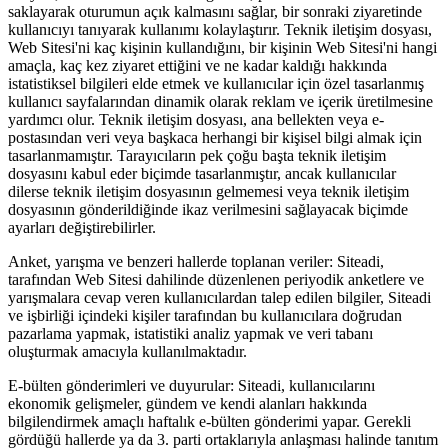
saklayarak oturumun açık kalmasını sağlar, bir sonraki ziyaretinde
kullanıcıyı tanıyarak kullanımı kolaylaştırır. Teknik iletişim dosyası,
Web Sitesi'ni kaç kişinin kullandığını, bir kişinin Web Sitesi'ni hangi
amaçla, kaç kez ziyaret ettiğini ve ne kadar kaldığı hakkında
istatistiksel bilgileri elde etmek ve kullanıcılar için özel tasarlanmış
kullanıcı sayfalarından dinamik olarak reklam ve içerik üretilmesine
yardımcı olur. Teknik iletişim dosyası, ana bellekten veya e-
postasından veri veya başkaca herhangi bir kişisel bilgi almak için
tasarlanmamıştır. Tarayıcıların pek çoğu başta teknik iletişim
dosyasını kabul eder biçimde tasarlanmıştır, ancak kullanıcılar
dilerse teknik iletişim dosyasının gelmemesi veya teknik iletişim
dosyasının gönderildiğinde ikaz verilmesini sağlayacak biçimde
ayarları değiştirebilirler.
Anket, yarışma ve benzeri hallerde toplanan veriler: Siteadi,
tarafından Web Sitesi dahilinde düzenlenen periyodik anketlere ve
yarışmalara cevap veren kullanıcılardan talep edilen bilgiler, Siteadi
ve işbirliği içindeki kişiler tarafından bu kullanıcılara doğrudan
pazarlama yapmak, istatistiki analiz yapmak ve veri tabanı
oluşturmak amacıyla kullanılmaktadır.
E-bülten gönderimleri ve duyurular: Siteadi, kullanıcılarını
ekonomik gelişmeler, gündem ve kendi alanları hakkında
bilgilendirmek amaçlı haftalık e-bülten gönderimi yapar. Gerekli
gördüğü hallerde ya da 3. parti ortaklarıyla anlaşması halinde tanıtım