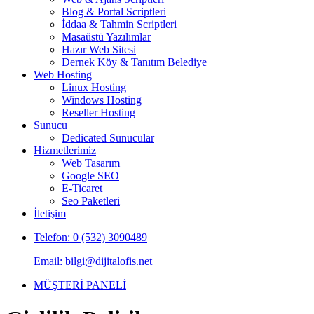
Blog & Portal Scriptleri
İddaa & Tahmin Scriptleri
Masaüstü Yazılımlar
Hazır Web Sitesi
Dernek Köy & Tanıtım Belediye
Web Hosting
Linux Hosting
Windows Hosting
Reseller Hosting
Sunucu
Dedicated Sunucular
Hizmetlerimiz
Web Tasarım
Google SEO
E-Ticaret
Seo Paketleri
İletişim
Telefon: 0 (532) 3090489
Email: bilgi@dijitalofis.net
MÜŞTERİ PANELİ