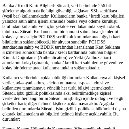
Banka / Kredi Kartı Bilgileri: Siteadi, veri iletiminde 256 bit
şifreleme algoritması ile bilgi güvenliği sağlayan SSL sertifikası
(yeşil bar) kullanmaktadır. Kullanıcıların banka / kredi kartı bilgileri
yalnızca satın alma işlemi sırasında banka veya ödeme kuruluşu
tarafından kullanılır ve hiçbir şekilde veri tabanında kayıtlı olarak
tutulmaz. Siteadi Kullanıcıların bir sonraki satın alma işlemlerini
kolaylaştırması için PCI DSS sertifikalı kurumlar aracılığıyla kart
bilgilerinin saklanabileceği bir altyapı sunabilir. PCI DSS
standardına sahip ve BDDK tarafından lisanslanan Kart Saklama
Hizmetleri sonucunda banka / kredi kartlarında bulunan bilgiler
Kimlik Doğrulama (Authentication) ve Yetki (Authoziation)
adımlarını kolaylaştırarak, banka / kredi kart sahiplerine güvenli ve
kolay bir ödeme aracı kullanma imkânı sağlamaktadır.
Kullanıcı verilerinin açıklanabildiği durumlar: Kullanıcıya ait kişisel
veriler, ad-soyad, adres, telefon numarası, e-posta adresi ve
kullanıcıyı tanımlamaya yönelik her türlü bilgiyi içermektedir.
Siteadi, işbu gizlilik politikasında aksi belirtilmedikçe kişisel
verilerden herhangi birini Siteadi'un işbirliği içinde olduğu ve bağlı
şirketler hariç diğer üçüncü kişilere açıklamayacaktır. Aşağıda
belirtilen durumlarda Siteadi, işbu gizlilik politikası hükümleri dışına
çıkarak kullanıcılara ait bilgileri üçüncü kişilere açıklayabilir. Bu
durumlar;
Kanun, Kanun Hükmünde Kararname, Yönetmelik vb. yetkili