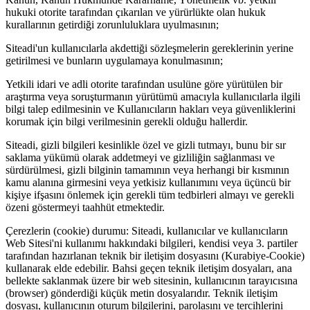
hukuki otorite tarafından çıkarılan ve yürürlükte olan hukuk
kurallarının getirdiği zorunluluklara uyulmasının;
Siteadi'un kullanıcılarla akdettiği sözleşmelerin gereklerinin yerine
getirilmesi ve bunların uygulamaya konulmasının;
Yetkili idari ve adli otorite tarafından usulüne göre yürütülen bir
araştırma veya soruşturmanın yürütümü amacıyla kullanıcılarla ilgili
bilgi talep edilmesinin ve Kullanıcıların hakları veya güvenliklerini
korumak için bilgi verilmesinin gerekli olduğu hallerdir.
Siteadi, gizli bilgileri kesinlikle özel ve gizli tutmayı, bunu bir sır
saklama yükümü olarak addetmeyi ve gizliliğin sağlanması ve
sürdürülmesi, gizli bilginin tamamının veya herhangi bir kısmının
kamu alanına girmesini veya yetkisiz kullanımını veya üçüncü bir
kişiye ifşasını önlemek için gerekli tüm tedbirleri almayı ve gerekli
özeni göstermeyi taahhüt etmektedir.
Çerezlerin (cookie) durumu: Siteadi, kullanıcılar ve kullanıcıların
Web Sitesi'ni kullanımı hakkındaki bilgileri, kendisi veya 3. partiler
tarafından hazırlanan teknik bir iletişim dosyasını (Kurabiye-Cookie)
kullanarak elde edebilir. Bahsi geçen teknik iletişim dosyaları, ana
bellekte saklanmak üzere bir web sitesinin, kullanıcının tarayıcısına
(browser) gönderdiği küçük metin dosyalarıdır. Teknik iletişim
dosyası, kullanıcının oturum bilgilerini, parolasını ve tercihlerini