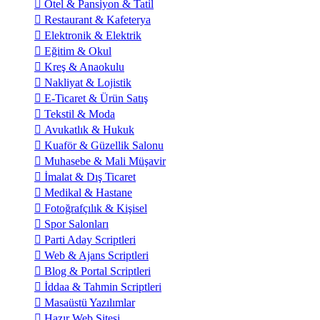
Otel & Pansiyon & Tatil
Restaurant & Kafeterya
Elektronik & Elektrik
Eğitim & Okul
Kreş & Anaokulu
Nakliyat & Lojistik
E-Ticaret & Ürün Satış
Tekstil & Moda
Avukatlık & Hukuk
Kuaför & Güzellik Salonu
Muhasebe & Mali Müşavir
İmalat & Dış Ticaret
Medikal & Hastane
Fotoğrafçılık & Kişisel
Spor Salonları
Parti Aday Scriptleri
Web & Ajans Scriptleri
Blog & Portal Scriptleri
İddaa & Tahmin Scriptleri
Masaüstü Yazılımlar
Hazır Web Sitesi