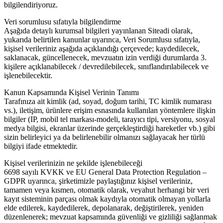
bilgilendiriyoruz.
Veri sorumlusu sıfatıyla bilgilendirme
Aşağıda detaylı kurumsal bilgileri yayınlanan Siteadi olarak,
yukarıda belirtilen kanunlar uyarınca, Veri Sorumlusu sıfatıyla,
kişisel verileriniz aşağıda açıklandığı çerçevede; kaydedilecek,
saklanacak, güncellenecek, mevzuatın izin verdiği durumlarda 3.
kişilere açıklanabilecek / devredilebilecek, sınıflandırılabilecek ve
işlenebilecektir.
Kanun Kapsamında Kişisel Verinin Tanımı
Tarafınıza ait kimlik (ad, soyad, doğum tarihi, TC kimlik numarası
vs.), iletişim, ürünlere erişim esnasında kullanılan yöntemlere ilişkin
bilgiler (IP, mobil tel markası-modeli, tarayıcı tipi, versiyonu, sosyal
medya bilgisi, ekranlar üzerinde gerçekleştirdiği hareketler vb.) gibi
sizin belirleyici ya da belirlenebilir olmanızı sağlayacak her türlü
bilgiyi ifade etmektedir.
Kişisel verilerinizin ne şekilde işlenebileceği
6698 sayılı KVKK ve EU General Data Protection Regulation –
GDPR uyarınca, şirketimizle paylaştığınız kişisel verileriniz,
tamamen veya kısmen, otomatik olarak, veyahut herhangi bir veri
kayıt sisteminin parçası olmak kaydıyla otomatik olmayan yollarla
elde edilerek, kaydedilerek, depolanarak, değiştirilerek, yeniden
düzenlenerek; mevzuat kapsamında güvenliği ve gizliliği sağlanmak