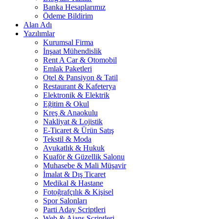
Banka Hesaplarımız
Ödeme Bildirim
Alan Adı
Yazılımlar
Kurumsal Firma
İnşaat Mühendislik
Rent A Car & Otomobil
Emlak Paketleri
Otel & Pansiyon & Tatil
Restaurant & Kafeterya
Elektronik & Elektrik
Eğitim & Okul
Kreş & Anaokulu
Nakliyat & Lojistik
E-Ticaret & Ürün Satış
Tekstil & Moda
Avukatlık & Hukuk
Kuaför & Güzellik Salonu
Muhasebe & Mali Müşavir
İmalat & Dış Ticaret
Medikal & Hastane
Fotoğrafçılık & Kişisel
Spor Salonları
Parti Aday Scriptleri
Web & Ajans Scriptleri