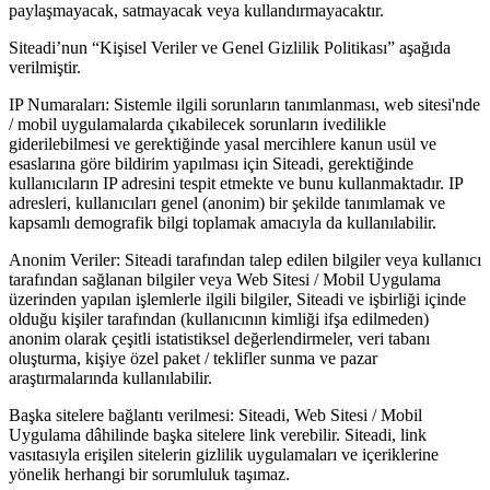
paylaşmayacak, satmayacak veya kullandırmayacaktır.
Siteadi’nun “Kişisel Veriler ve Genel Gizlilik Politikası” aşağıda
verilmiştir.
IP Numaraları: Sistemle ilgili sorunların tanımlanması, web sitesi'nde
/ mobil uygulamalarda çıkabilecek sorunların ivedilikle
giderilebilmesi ve gerektiğinde yasal mercihlere kanun usül ve
esaslarına göre bildirim yapılması için Siteadi, gerektiğinde
kullanıcıların IP adresini tespit etmekte ve bunu kullanmaktadır. IP
adresleri, kullanıcıları genel (anonim) bir şekilde tanımlamak ve
kapsamlı demografik bilgi toplamak amacıyla da kullanılabilir.
Anonim Veriler: Siteadi tarafından talep edilen bilgiler veya kullanıcı
tarafından sağlanan bilgiler veya Web Sitesi / Mobil Uygulama
üzerinden yapılan işlemlerle ilgili bilgiler, Siteadi ve işbirliği içinde
olduğu kişiler tarafından (kullanıcının kimliği ifşa edilmeden)
anonim olarak çeşitli istatistiksel değerlendirmeler, veri tabanı
oluşturma, kişiye özel paket / teklifler sunma ve pazar
araştırmalarında kullanılabilir.
Başka sitelere bağlantı verilmesi: Siteadi, Web Sitesi / Mobil
Uygulama dâhilinde başka sitelere link verebilir. Siteadi, link
vasıtasıyla erişilen sitelerin gizlilik uygulamaları ve içeriklerine
yönelik herhangi bir sorumluluk taşımaz.