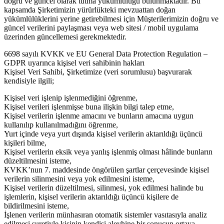
doğru ve güncel olarak tutma yükümlülüğü bulunmaktadır. Bu
kapsamda Şirketimizin yürürlükteki mevzuattan doğan
yükümlülüklerini yerine getirebilmesi için Müşterilerimizin doğru ve
güncel verilerini paylaşması veya web sitesi / mobil uygulama
üzerinden güncellemesi gerekmektedir.
6698 sayılı KVKK ve EU General Data Protection Regulation –
GDPR uyarınca kişisel veri sahibinin hakları
Kişisel Veri Sahibi, Şirketimize (veri sorumlusu) başvurarak
kendisiyle ilgili;
Kişisel veri işlenip işlenmediğini öğrenme,
Kişisel verileri işlenmişse buna ilişkin bilgi talep etme,
Kişisel verilerin işlenme amacını ve bunların amacına uygun
kullanılıp kullanılmadığını öğrenme,
Yurt içinde veya yurt dışında kişisel verilerin aktarıldığı üçüncü
kişileri bilme,
Kişisel verilerin eksik veya yanlış işlenmiş olması hâlinde bunların
düzeltilmesini isteme,
KVKK’nun 7. maddesinde öngörülen şartlar çerçevesinde kişisel
verilerin silinmesini veya yok edilmesini isteme,
Kişisel verilerin düzeltilmesi, silinmesi, yok edilmesi halinde bu
işlemlerin, kişisel verilerin aktarıldığı üçüncü kişilere de
bildirilmesini isteme,
İşlenen verilerin münhasıran otomatik sistemler vasıtasıyla analiz
edilmesi suretiyle kişinin kendisi aleyhine bir sonucun ortaya