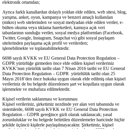
elektronik ortamdan;
Ayrıca farklı kanallardan dolaylı yoldan elde edilen, web sitesi, blog,
yarışma, anket, oyun, kampanya ve benzeri amaçlı kullanılan
(mikro) web sitelerinden ve sosyal medyadan elde edilen veriler, e-
bülten okuma veya tıklama hareketleri, kamuya açık veri
tabanlarının sunduğu veriler, sosyal medya platformları (Facebook,
Twitter, Google, Instagram, Snapchat vs) gibi sosyal paylaşım
sitelerinden paylaşıma açık profil ve verilerden;
işlenebilmekte ve toplanabilmektedir.
6698 sayılı KVKK ve EU General Data Protection Regulation –
GDPR yürürlüğe girmeden önce elde edilen kişisel verileriniz
KVKK’nun yürürlük tarihi olan 7 Nisan 2016 tarihi ve EU General
Data Protection Regulation – GDPR yürürlülük tarihi olan 25
Mayıs 2018’den önce hukuka uygun olarak elde edilmiş olan kişisel
verileriniz de bu belgede düzenlenen şart ve koşullara uygun olarak
işlenmekte ve muhafaza edilmektedir.
Kişisel verilerin saklanması ve korunması
Kişisel verileriniz, şirketimiz nezdinde yer alan veri tabanında ve
sistemlerde, 6698 sayılı KVKK ve EU General Data Protection
Regulation – GDPR gereğince gizli olarak saklanacak; yasal
zorunluluklar ve bu belgede belirtilen düzenlemeler haricinde hiçbir
şekilde üçüncü kişilerle paylaşılmayacaktır. Şirketimiz, kişisel