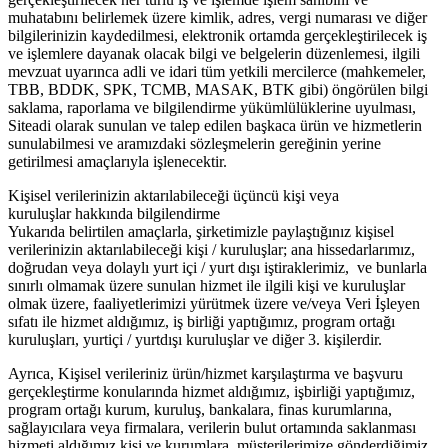
muhatabını belirlemek üzere kimlik, adres, vergi numarası ve diğer
bilgilerinizin kaydedilmesi, elektronik ortamda gerçekleştirilecek iş
ve işlemlere dayanak olacak bilgi ve belgelerin düzenlemesi, ilgili
mevzuat uyarınca adli ve idari tüm yetkili mercilerce (mahkemeler,
TBB, BDDK, SPK, TCMB, MASAK, BTK gibi) öngörülen bilgi
saklama, raporlama ve bilgilendirme yükümlülüklerine uyulması,
Siteadi olarak sunulan ve talep edilen başkaca ürün ve hizmetlerin
sunulabilmesi ve aramızdaki sözleşmelerin gereğinin yerine
getirilmesi amaçlarıyla işlenecektir.
Kişisel verilerinizin aktarılabileceği üçüncü kişi veya
kuruluşlar hakkında bilgilendirme
Yukarıda belirtilen amaçlarla, şirketimizle paylaştığınız kişisel
verilerinizin aktarılabileceği kişi / kuruluşlar; ana hissedarlarımız,
doğrudan veya dolaylı yurt içi / yurt dışı iştiraklerimiz, ve bunlarla
sınırlı olmamak üzere sunulan hizmet ile ilgili kişi ve kuruluşlar
olmak üzere, faaliyetlerimizi yürütmek üzere ve/veya Veri İşleyen
sıfatı ile hizmet aldığımız, iş birliği yaptığımız, program ortağı
kuruluşları, yurtiçi / yurtdışı kuruluşlar ve diğer 3. kişilerdir.
Ayrıca, Kişisel verileriniz ürün/hizmet karşılaştırma ve başvuru
gerçekleştirme konularında hizmet aldığımız, işbirliği yaptığımız,
program ortağı kurum, kuruluş, bankalara, finas kurumlarına,
sağlayıcılara veya firmalara, verilerin bulut ortamında saklanması
hizmeti aldığımız kişi ve kurumlara, müşterilerimize gönderdiğimiz