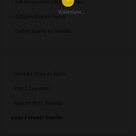
Full Responsive (Mobil Uyumlu)
Yükleniyor...
Gelişmiş Müşteri Paneli
Online Sipariş ve Tahsilat
- Ioncube 10.x.x ve üzeri.
- Php 7.2 ve üzeri.
- Apache Mod_Rewrite
Linux / cPanel Önerilir.