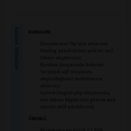
Kurulum Talimatları
KURULUM;
Dosyalarınızı ftp'nize aktarınız.
Hosting panelinizden yeni bir veri
tabanı oluşturunuz.
Kurulum dosyasında bulunan
'scriptadi.sql' dosyasını,
oluşturduğunuz veritabanına
aktarınız.
system/baglan.php dosyasında,
veri tabanı bilgilerinizi girerek web
sitenizi aktif edebilirsiniz.
ÖNEMLİ;
Yazılımımız en düşük 7.2 PHP