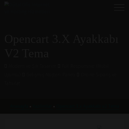
Opencart 3.x Ayakkabı
V2 Tema
Modern ve Şık Tasarım
Full Responsive (Mobil
Uyumlu)
Gelişmiş Müşteri Paneli
Online Sipariş ve
Tahsilat
Anasayfa
Yazılımlar
Opencart 3.x Ayakkabı v2 Tema
●
●