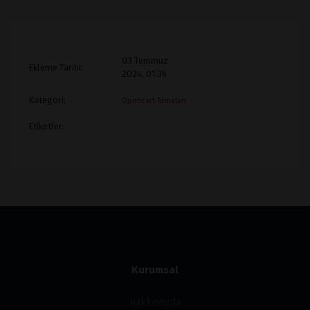
03 Temmuz
Ekleme Tarihi:
2024, 01:36
Kategori:
Opencart Temaları
Etiketler:
Kurumsal
Hakkımızda