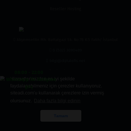
Reseller Hosting
Akşemsettin Mh. Battalgazi Sk. No:78 K:5 Fatih/ İstanbul
0 (532) 3090489
bilgi@dijitalofis.net
0 (532) 3090489
08:00 - 22:00
Hizmetlerimizden en iyi şekilde
faydalanabilmeniz için çerezler kullanıyoruz.
siteadi.com'u kullanarak çerezlere izin vermiş
olursunuz.
Daha fazla bilgi edinin
Kabul Ettiğimiz Ödemeler
Tamam