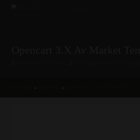
Opencart 3.x Av Market Te
Modern ve Şık Tasarım
Full Responsive (Mobil Uyum
Anasayfa
Yazılımlar
Opencart 3.x Av Market Tema
●
●