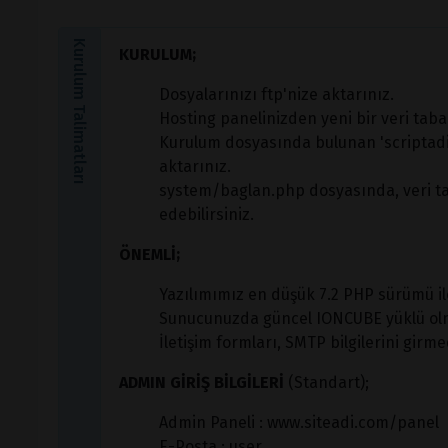
Kurulum Talimatları
KURULUM;
Dosyalarınızı ftp'nize aktarınız.
Hosting panelinizden yeni bir veri taba
Kurulum dosyasında bulunan 'scriptadi
aktarınız.
system/baglan.php dosyasında, veri taba
edebilirsiniz.
ÖNEMLİ;
Yazılımımız en düşük 7.2 PHP sürümü il
Sunucunuzda güncel IONCUBE yüklü olm
İletişim formları, SMTP bilgilerini girme
ADMIN GİRİŞ BİLGİLERİ
(Standart);
Admin Paneli : www.siteadi.com/panel
E-Posta : user