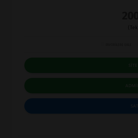
200
(Tek
FAVORİLERE EKLE
SİT
ADMİ
SAT