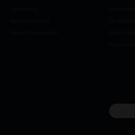
Hakkımızda
Kalite Polit
Aydınlatma Metni
Ön Bilgile
Müşteri Memnuniyeti
Üyelik Sözl
Yazılım Kul