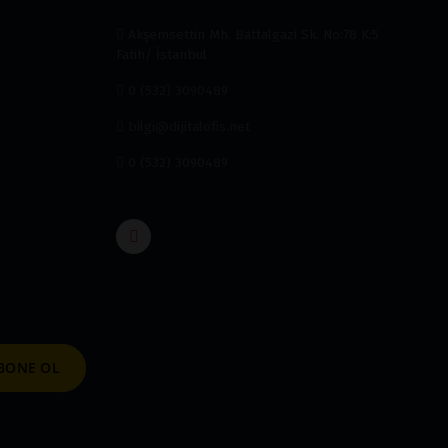
Akşemsettin Mh. Battalgazi Sk. No:78 K:5
Fatih/ İstanbul
0 (532) 3090489
bilgi@dijitalofis.net
0 (532) 3090489