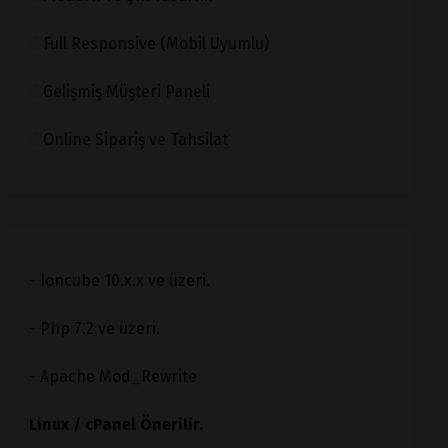
Full Responsive (Mobil Uyumlu)
Gelişmiş Müşteri Paneli
Online Sipariş ve Tahsilat
- Ioncube 10.x.x ve üzeri.
- Php 7.2 ve üzeri.
- Apache Mod_Rewrite
Linux / cPanel Önerilir.