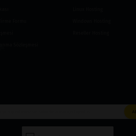
ikası
Linux Hosting
ndirme Formu
Windows Hosting
eşmesi
Reseller Hosting
lanma Sözleşmesi