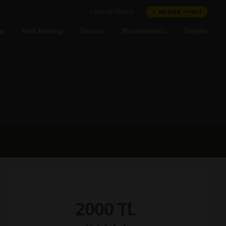
MÜŞTERİ PANELİ
Hesap Oluştur
ar
Web Hosting
Sunucu
Hizmetlerimiz
İletişim
2000 TL