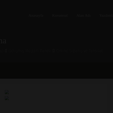
Anasayfa
Kurumsal
Alan Adı
Yazılıml
ma
lu)
Gelişmiş Müşteri Paneli
Online Sipariş ve Tahsilat