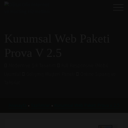
Kurumsal Web Paketi
Prova V 2.5
Modern ve Şık Tasarım
Full Responsive (Mobil
Uyumlu)
Gelişmiş Müşteri Paneli
Online Sipariş ve
Tahsilat
Anasayfa
Yazılımlar
Kurumsal Web Paketi Prova v 2.5
●
●