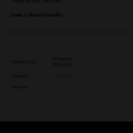
- Apache Mod_Rewrite
Linux / cPanel Önerilir.
02 Temmuz
Ekleme Tarihi:
2024, 15:03
Kategori:
Kurumsal Firma
Etiketler: