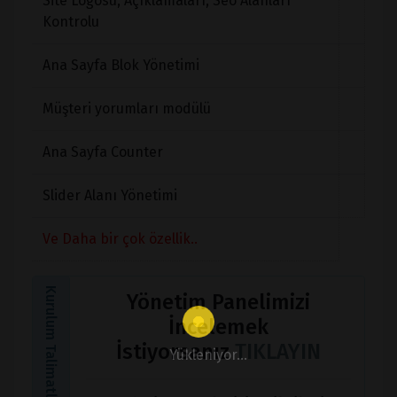
Site Logosu, Açıklamaları, Seo Alanları
Kontrolu
Ana Sayfa Blok Yönetimi
Müşteri yorumları modülü
Ana Sayfa Counter
Slider Alanı Yönetimi
Ve Daha bir çok özellik..
Kurulum Talimatları
Yönetim Panelimizi
İncelemek
İstiyorsanız
TIKLAYIN
Yükleniyor...