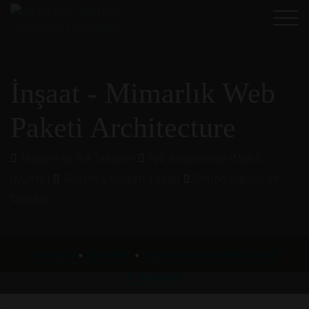
İnşaat - Mimarlık Web
Paketi Architecture
Modern ve Şık Tasarım
Full Responsive (Mobil
Uyumlu)
Gelişmiş Müşteri Paneli
Online Sipariş ve
Tahsilat
Anasayfa
Yazılımlar
İnşaat - Mimarlık Web Paketi
●
●
Architecture