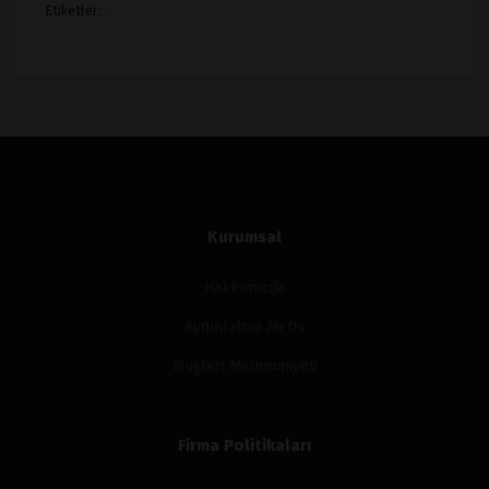
Etiketler:
Kurumsal
Hakkımızda
Aydınlatma Metni
Müşteri Memnuniyeti
Firma Politikaları