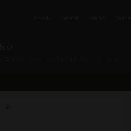
Anasayfa
Kurumsal
Alan Adı
Yazılıml
6.0
lu)
Gelişmiş Müşteri Paneli
Online Sipariş ve Tahsilat