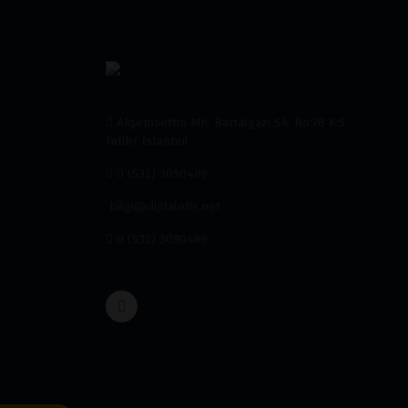
Akşemsettin Mh. Battalgazi Sk. No:78 K:5
Fatih/ İstanbul
0 (532) 3090489
bilgi@dijitalofis.net
0 (532) 3090489