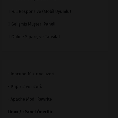
Full Responsive (Mobil Uyumlu)
Gelişmiş Müşteri Paneli
Online Sipariş ve Tahsilat
- Ioncube 10.x.x ve üzeri.
- Php 7.2 ve üzeri.
- Apache Mod_Rewrite
Linux / cPanel Önerilir.