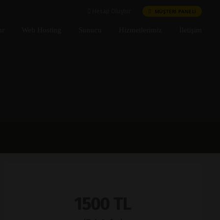
MÜŞTERİ PANELİ
Hesap Oluştur
ar
Web Hosting
Sunucu
Hizmetlerimiz
İletişim
1500 TL