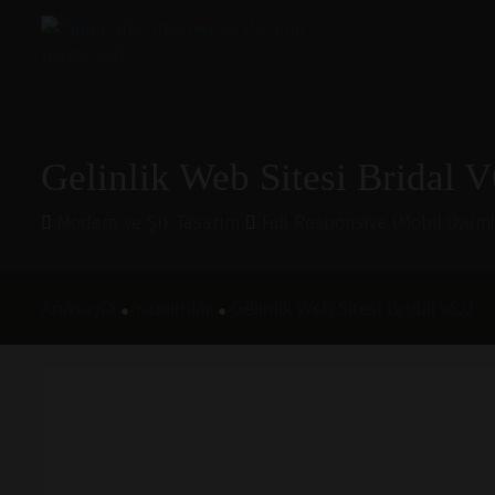
Gelinlik Web Sitesi Bridal V
Modern ve Şık Tasarım
Full Responsive (Mobil Uyum
Anasayfa
Yazılımlar
Gelinlik Web Sitesi Bridal v6.0
●
●