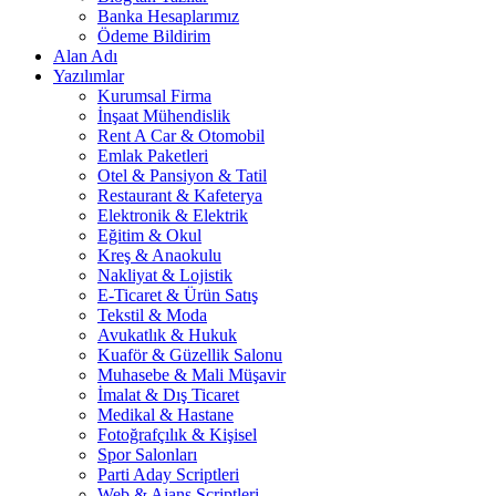
Banka Hesaplarımız
Ödeme Bildirim
Alan Adı
Yazılımlar
Kurumsal Firma
İnşaat Mühendislik
Rent A Car & Otomobil
Emlak Paketleri
Otel & Pansiyon & Tatil
Restaurant & Kafeterya
Elektronik & Elektrik
Eğitim & Okul
Kreş & Anaokulu
Nakliyat & Lojistik
E-Ticaret & Ürün Satış
Tekstil & Moda
Avukatlık & Hukuk
Kuaför & Güzellik Salonu
Muhasebe & Mali Müşavir
İmalat & Dış Ticaret
Medikal & Hastane
Fotoğrafçılık & Kişisel
Spor Salonları
Parti Aday Scriptleri
Web & Ajans Scriptleri