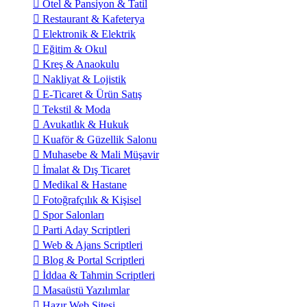
Otel & Pansiyon & Tatil
Restaurant & Kafeterya
Elektronik & Elektrik
Eğitim & Okul
Kreş & Anaokulu
Nakliyat & Lojistik
E-Ticaret & Ürün Satış
Tekstil & Moda
Avukatlık & Hukuk
Kuaför & Güzellik Salonu
Muhasebe & Mali Müşavir
İmalat & Dış Ticaret
Medikal & Hastane
Fotoğrafçılık & Kişisel
Spor Salonları
Parti Aday Scriptleri
Web & Ajans Scriptleri
Blog & Portal Scriptleri
İddaa & Tahmin Scriptleri
Masaüstü Yazılımlar
Hazır Web Sitesi