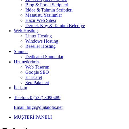
Blog & Portal Scriptleri
İddaa & Tahmin Scriptleri
Masaüstü Yazılımlar
Hazır Web Sitesi
Dernek Köy & Tanıtım Belediye
Web Hosting
Linux Hosting
Windows Hosting
Reseller Hosting
Sunucu
Dedicated Sunucular
Hizmetlerimiz
Web Tasarım
Google SEO
E-Ticaret
Seo Paketleri
İletişim
Telefon: 0 (532) 3090489
Email: bilgi@dijitalofis.net
MÜŞTERİ PANELİ