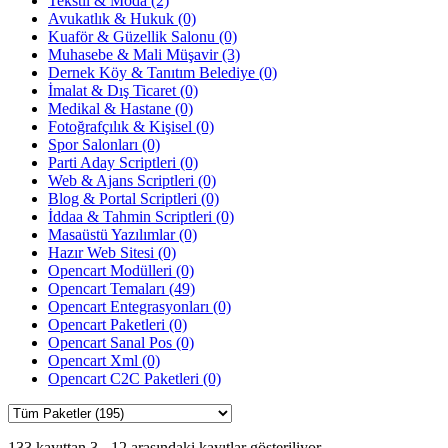
Tekstil & Moda (2)
Avukatlık & Hukuk (0)
Kuaför & Güzellik Salonu (0)
Muhasebe & Mali Müşavir (3)
Dernek Köy & Tanıtım Belediye (0)
İmalat & Dış Ticaret (0)
Medikal & Hastane (0)
Fotoğrafçılık & Kişisel (0)
Spor Salonları (0)
Parti Aday Scriptleri (0)
Web & Ajans Scriptleri (0)
Blog & Portal Scriptleri (0)
İddaa & Tahmin Scriptleri (0)
Masaüstü Yazılımlar (0)
Hazır Web Sitesi (0)
Opencart Modülleri (0)
Opencart Temaları (49)
Opencart Entegrasyonları (0)
Opencart Paketleri (0)
Opencart Sanal Pos (0)
Opencart Xml (0)
Opencart C2C Paketleri (0)
133 kayıttan 3 - 12 arasındaki kayıtlar gösteriliyor