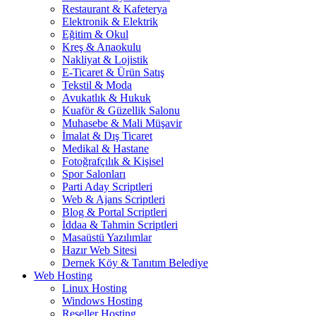
Restaurant & Kafeterya
Elektronik & Elektrik
Eğitim & Okul
Kreş & Anaokulu
Nakliyat & Lojistik
E-Ticaret & Ürün Satış
Tekstil & Moda
Avukatlık & Hukuk
Kuaför & Güzellik Salonu
Muhasebe & Mali Müşavir
İmalat & Dış Ticaret
Medikal & Hastane
Fotoğrafçılık & Kişisel
Spor Salonları
Parti Aday Scriptleri
Web & Ajans Scriptleri
Blog & Portal Scriptleri
İddaa & Tahmin Scriptleri
Masaüstü Yazılımlar
Hazır Web Sitesi
Dernek Köy & Tanıtım Belediye
Web Hosting
Linux Hosting
Windows Hosting
Reseller Hosting