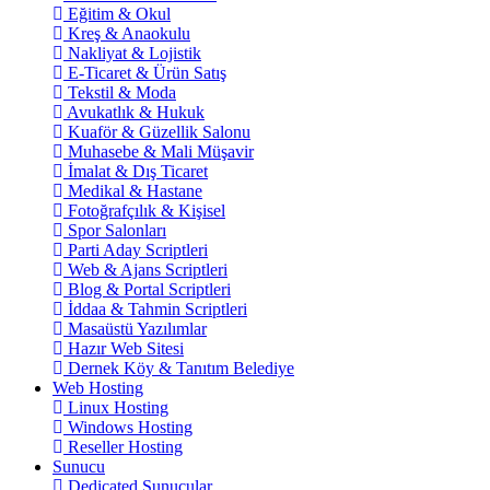
Eğitim & Okul
Kreş & Anaokulu
Nakliyat & Lojistik
E-Ticaret & Ürün Satış
Tekstil & Moda
Avukatlık & Hukuk
Kuaför & Güzellik Salonu
Muhasebe & Mali Müşavir
İmalat & Dış Ticaret
Medikal & Hastane
Fotoğrafçılık & Kişisel
Spor Salonları
Parti Aday Scriptleri
Web & Ajans Scriptleri
Blog & Portal Scriptleri
İddaa & Tahmin Scriptleri
Masaüstü Yazılımlar
Hazır Web Sitesi
Dernek Köy & Tanıtım Belediye
Web Hosting
Linux Hosting
Windows Hosting
Reseller Hosting
Sunucu
Dedicated Sunucular