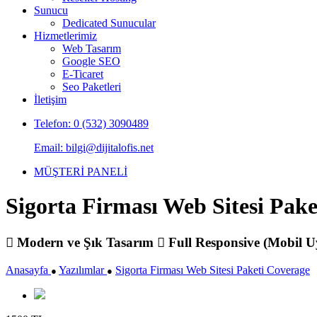
Sunucu
Dedicated Sunucular
Hizmetlerimiz
Web Tasarım
Google SEO
E-Ticaret
Seo Paketleri
İletişim
Telefon: 0 (532) 3090489
Email: bilgi@dijitalofis.net
MÜŞTERİ PANELİ
Sigorta Firması Web Sitesi Pak
Modern ve Şık Tasarım
Full Responsive (Mobil 
Anasayfa
Yazılımlar
Sigorta Firması Web Sitesi Paketi Coverage
●
●