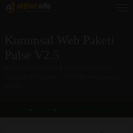
Kurumsal Web Paketi
Pulse V2.5
Modern ve Şık Tasarım
Full Responsive (Mobil
Uyumlu)
Gelişmiş Müşteri Paneli
Online Sipariş ve
Tahsilat
Anasayfa
Yazılımlar
Kurumsal Web Paketi Pulse v2.5
●
●