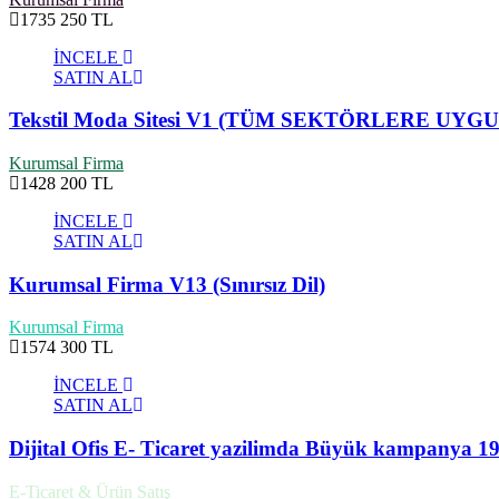
1735
250 TL
İNCELE
SATIN AL
Tekstil Moda Sitesi V1 (TÜM SEKTÖRLERE UYG
Kurumsal Firma
1428
200 TL
İNCELE
SATIN AL
Kurumsal Firma V13 (Sınırsız Dil)
Kurumsal Firma
1574
300 TL
İNCELE
SATIN AL
Dijital Ofis E- Ticaret yazilimda Büyük kampanya 
E-Ticaret & Ürün Satış