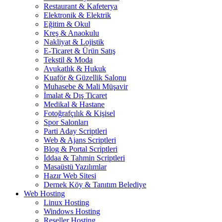
Restaurant & Kafeterya
Elektronik & Elektrik
Eğitim & Okul
Kreş & Anaokulu
Nakliyat & Lojistik
E-Ticaret & Ürün Satış
Tekstil & Moda
Avukatlık & Hukuk
Kuaför & Güzellik Salonu
Muhasebe & Mali Müşavir
İmalat & Dış Ticaret
Medikal & Hastane
Fotoğrafçılık & Kişisel
Spor Salonları
Parti Aday Scriptleri
Web & Ajans Scriptleri
Blog & Portal Scriptleri
İddaa & Tahmin Scriptleri
Masaüstü Yazılımlar
Hazır Web Sitesi
Dernek Köy & Tanıtım Belediye
Web Hosting
Linux Hosting
Windows Hosting
Reseller Hosting