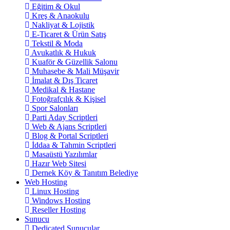
Eğitim & Okul
Kreş & Anaokulu
Nakliyat & Lojistik
E-Ticaret & Ürün Satış
Tekstil & Moda
Avukatlık & Hukuk
Kuaför & Güzellik Salonu
Muhasebe & Mali Müşavir
İmalat & Dış Ticaret
Medikal & Hastane
Fotoğrafçılık & Kişisel
Spor Salonları
Parti Aday Scriptleri
Web & Ajans Scriptleri
Blog & Portal Scriptleri
İddaa & Tahmin Scriptleri
Masaüstü Yazılımlar
Hazır Web Sitesi
Dernek Köy & Tanıtım Belediye
Web Hosting
Linux Hosting
Windows Hosting
Reseller Hosting
Sunucu
Dedicated Sunucular